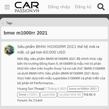
Đăng nhập
Đăng ký
Tags
bmw m1000rr 2021
Siêu phẩm BMW M1000RR 2021 thế hệ mới ra
mắt, có giá hơn 60.000 USD
Mới đây, siêu phẩm BMW M1000RR 2021 đã chính thức cập
bến thị trường Đông Nam Á, M1000RR là mẫu mô tô phân
khối lớn nằm trên huyền thoại "cá voi sát thủ" BMW S1000RR
và dưới BMW HP4. Siêu phẩm BMW M1000RR 2021 được
thực hiện dựa trên mẫu superbike S1000RR và phát triển của
bộ phận M Performance...
Thread
7 Tháng 9 2021
Hoang Son
bmw
m1000rr
2021
Trả lời: 0
bmw
s1000rr
superbike
xe phân khối lớn
Forum:
Xe 2 bánh