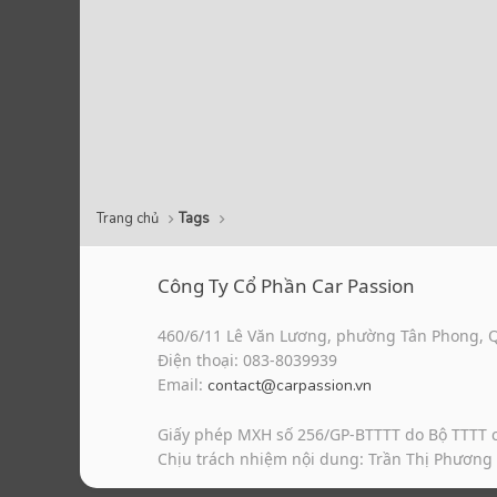
Trang chủ
Tags
Công Ty Cổ Phần Car Passion
460/6/11 Lê Văn Lương, phường Tân Phong, 
Điện thoại: 083-8039939
Email:
contact@carpassion.vn
Giấy phép MXH số 256/GP-BTTTT do Bộ TTTT 
Chịu trách nhiệm nội dung: Trần Thị Phương