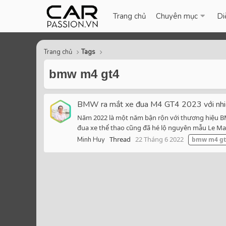
Trang chủ
Chuyên mục
Di
Trang chủ
Tags
bmw m4 gt4
BMW ra mắt xe đua M4 GT4 2023 với nhiều
Năm 2022 là một năm bận rộn với thương hiệu BMW
đua xe thể thao cũng đã hé lộ nguyên mẫu Le Man
Thread
22 Tháng 6 2022
Minh Huy
bmw
m4
g