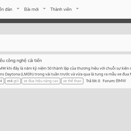
ễn đàn
Bài mới
Thành viên
 công nghệ cải tiến
 khi đây là năm kỷ niệm 50 thành lập của thương hiệu với chuỗi sự kiện đ
s Daytona (LMDh) trong vài tuần trước và vừa qua là tung ra mẫu xe đua M
Trả lời: 0
Forum:
t4
m4
gt3
xe đua hiệu năng cao
xe thể thao
BMW