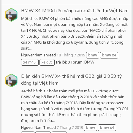
BMW X4 M40i hiệu năng cao xuất hiện tại Việt Nam
Một chiếc BMW X4 phiên bản hiệu năng cao M40i được nhập
về Việt Nam bởi một doanh nghiệp tư nhân. Xe đang có mặt
tại TP. HCM. Chiếc xe này khá độc, bởi THACO chỉ phân phối
X4 với duy nhất phiên bản xDrive20i. Điểm ấn tượng nhất
của X4 M40i là khối động cơ 6 xy-lanh, dung tích 3 lít, công
suất...
Thread
18 Tháng 7 2019
NguyenNam
bmw
bmw
x4
Trả lời: 0
Forum:
x4
m40i
xe đức
BMW
Diện kiến BMW X4 thế hệ mới G02, giá 2,959 tỷ
đồng tại Việt Nam
X4 thế hệ thứ 2 hoàn toàn mới (tên mã G02) từng được
BMW công bố lần đầu vào tháng 2/2018 và chính thức bán
ra ở châu Âu kể từ tháng 7/2018. Đây là dòng xe crossover
hạng sang cỡ nhỏ với ngoại hình ở tầm tương đương X3 G01
nhưng sở hữu thiết kế mui thấp theo phong cách coupe,
được xem là “tiểu...
Thread
7 Tháng 7 2019
NguyenNam
bmw
bmw
x4