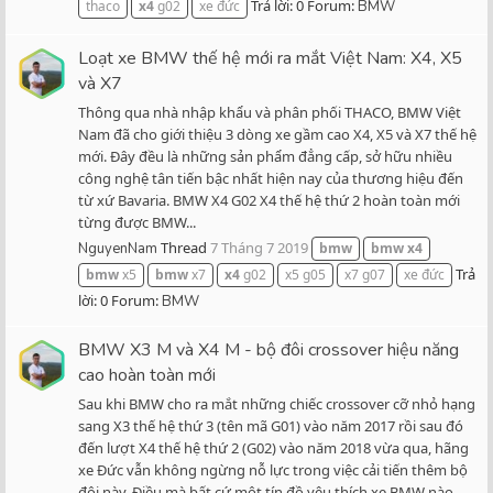
Trả lời: 0
Forum:
thaco
x4
g02
xe đức
BMW
Loạt xe BMW thế hệ mới ra mắt Việt Nam: X4, X5
và X7
Thông qua nhà nhập khẩu và phân phối THACO, BMW Việt
Nam đã cho giới thiệu 3 dòng xe gầm cao X4, X5 và X7 thế hệ
mới. Đây đều là những sản phẩm đẳng cấp, sở hữu nhiều
công nghệ tân tiến bậc nhất hiện nay của thương hiệu đến
từ xứ Bavaria. BMW X4 G02 X4 thế hệ thứ 2 hoàn toàn mới
từng được BMW...
Thread
7 Tháng 7 2019
NguyenNam
bmw
bmw
x4
Trả
bmw
x5
bmw
x7
x4
g02
x5 g05
x7 g07
xe đức
lời: 0
Forum:
BMW
BMW X3 M và X4 M - bộ đôi crossover hiệu năng
cao hoàn toàn mới
Sau khi BMW cho ra mắt những chiếc crossover cỡ nhỏ hạng
sang X3 thế hệ thứ 3 (tên mã G01) vào năm 2017 rồi sau đó
đến lượt X4 thế hệ thứ 2 (G02) vào năm 2018 vừa qua, hãng
xe Đức vẫn không ngừng nỗ lực trong việc cải tiến thêm bộ
đôi này. Điều mà bất cứ một tín đồ yêu thích xe BMW nào