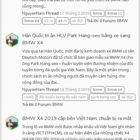
cũng mong...
Thread
17 Tháng 2 2019
NguyenNam
bmw
bmw
x3
Trả lời: 0
Forum:
bmw
x4
x3 m
x4
m
xe đức
BMW
Hàn Quốc tri ân HLV Park Hang-seo bằng xe sang
BMW X4
Vừa qua tại Hàn Quốc, một đại lý kinh doanh xe BMW có tên
Deutsch Motors đã tổ chức lễ bàn giao mẫu xe BMW X4 cho
ông Park Hang-seo – huấn luyện viên đương nhiệm của đội
tuyển bóng đá quốc gia Việt Nam. Đây là một phần trong
chính sách tri ân những người đã truyền cảm hứng cho
cộng đồng của đại...
Thread
16 Tháng 2 2019
NguyenNam
bmw
bmw
x4
celeb
đội tuyển bóng đá việt nam
park hang-seo
xe đức
Trả lời: 0
Forum:
BMW
BMW X4 2019 cập bến Việt Nam, chuẩn bị ra mắt
Trong lô xe BMW mới được nhập khẩu về Việt Nam ghi nhận
ở cảng VICT (TP.HCM), có sự hiện diện của những chiếc X4
thế hệ G02 đời 2019 và sở hữu gói phụ kiện ngoại thất xLine