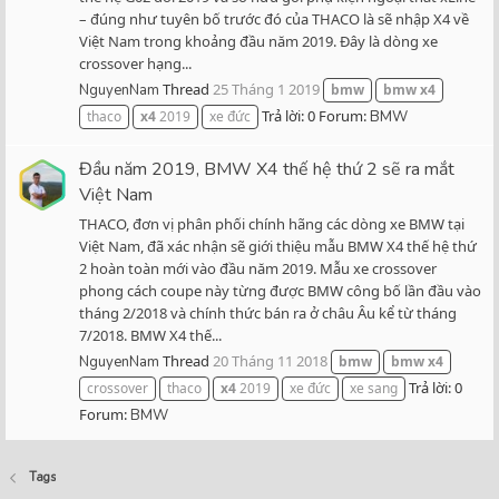
– đúng như tuyên bố trước đó của THACO là sẽ nhập X4 về
Việt Nam trong khoảng đầu năm 2019. Đây là dòng xe
crossover hạng...
Thread
25 Tháng 1 2019
NguyenNam
bmw
bmw
x4
Trả lời: 0
Forum:
thaco
x4
2019
xe đức
BMW
Đầu năm 2019, BMW X4 thế hệ thứ 2 sẽ ra mắt
Việt Nam
THACO, đơn vị phân phối chính hãng các dòng xe BMW tại
Việt Nam, đã xác nhận sẽ giới thiệu mẫu BMW X4 thế hệ thứ
2 hoàn toàn mới vào đầu năm 2019. Mẫu xe crossover
phong cách coupe này từng được BMW công bố lần đầu vào
tháng 2/2018 và chính thức bán ra ở châu Âu kể từ tháng
7/2018. BMW X4 thế...
Thread
20 Tháng 11 2018
NguyenNam
bmw
bmw
x4
Trả lời: 0
crossover
thaco
x4
2019
xe đức
xe sang
Forum:
BMW
Tags