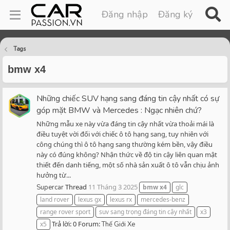
Đăng nhập
Đăng ký
Tags
bmw x4
Những chiếc SUV hạng sang đáng tin cậy nhất có sự
góp mặt BMW và Mercedes : Ngạc nhiên chứ?
Những mẫu xe này vừa đáng tin cậy nhất vừa thoải mái là
điều tuyệt vời đối với chiếc ô tô hạng sang, tuy nhiên với
công chúng thì ô tô hạng sang thường kém bền, vậy điều
này có đúng không? Nhận thức về độ tin cậy liên quan mật
thiết đến danh tiếng, một số nhà sản xuất ô tô vẫn chịu ảnh
hưởng từ...
Thread
11 Tháng 3 2025
Supercar
bmw
x4
glc
land rover
lexus gx
lexus rx
mercedes-benz
range rover sport
suv sang trọng đáng tin cậy nhất
x3
Trả lời: 0
Forum:
x5
Thế Giới Xe