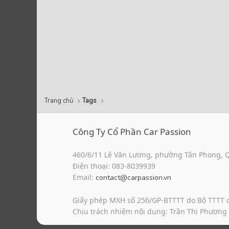
Trang chủ
Tags
Công Ty Cổ Phần Car Passion
460/6/11 Lê Văn Lương, phường Tân Phong, 
Điện thoại: 083-8039939
Email:
contact@carpassion.vn
Giấy phép MXH số 256/GP-BTTTT do Bộ TTTT 
Chịu trách nhiệm nội dung: Trần Thị Phương