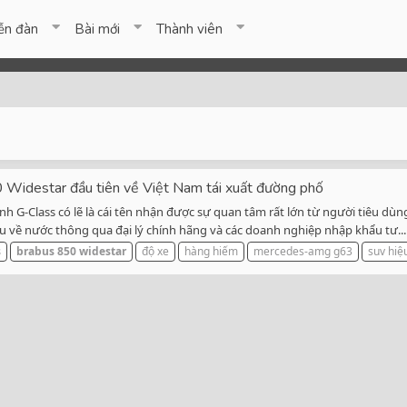
ễn đàn
Bài mới
Thành viên
Widestar đầu tiên về Việt Nam tái xuất đường phố
 G-Class có lẽ là cái tên nhận được sự quan tâm rất lớn từ người tiêu dù
 về nước thông qua đại lý chính hãng và các doanh nghiệp nhập khẩu tư...
s
brabus
850
widestar
độ xe
hàng hiếm
mercedes-amg g63
suv hiệ