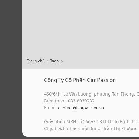
Trang chủ
Tags
Công Ty Cổ Phần Car Passion
460/6/11 Lê Văn Lương, phường Tân Phong, 
Điện thoại: 083-8039939
Email:
contact@carpassion.vn
Giấy phép MXH số 256/GP-BTTTT do Bộ TTTT 
Chịu trách nhiệm nội dung: Trần Thị Phương