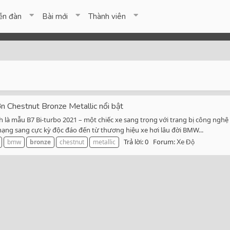
ễn đàn
Bài mới
Thành viên
Chestnut Bronze Metallic nổi bật
 là mẫu B7 Bi-turbo 2021 – một chiếc xe sang trọng với trang bị công nghệ c
hạng sang cực kỳ độc đáo đến từ thương hiệu xe hơi lâu đời BMW...
Trả lời: 0
Forum:
bmw
bronze
chestnut
metallic
Xe Độ