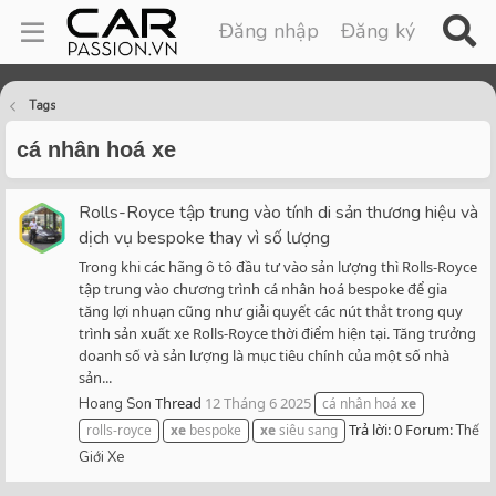
Đăng nhập
Đăng ký
Tags
cá nhân hoá xe
Rolls-Royce tập trung vào tính di sản thương hiệu và
dịch vụ bespoke thay vì số lượng
Trong khi các hãng ô tô đầu tư vào sản lượng thì Rolls-Royce
tập trung vào chương trình cá nhân hoá bespoke để gia
tăng lợi nhuạn cũng như giải quyết các nút thắt trong quy
trình sản xuất xe Rolls-Royce thời điểm hiện tại. Tăng trưởng
doanh số và sản lượng là mục tiêu chính của một số nhà
sản...
Thread
12 Tháng 6 2025
Hoang Son
cá nhân hoá
xe
Trả lời: 0
Forum:
rolls-royce
xe
bespoke
xe
siêu sang
Thế
Giới Xe