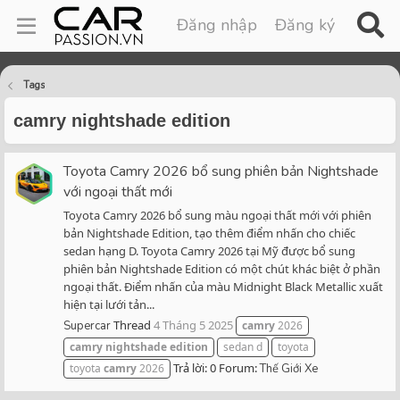
Đăng nhập
Đăng ký
Tags
camry nightshade edition
Toyota Camry 2026 bổ sung phiên bản Nightshade
với ngoại thất mới
Toyota Camry 2026 bổ sung màu ngoại thất mới với phiên
bản Nightshade Edition, tạo thêm điểm nhấn cho chiếc
sedan hạng D. Toyota Camry 2026 tại Mỹ được bổ sung
phiên bản Nightshade Edition có một chút khác biệt ở phần
ngoại thất. Điểm nhấn của màu Midnight Black Metallic xuất
hiện tại lưới tản...
Thread
4 Tháng 5 2025
Supercar
camry
2026
camry
nightshade
edition
sedan d
toyota
Trả lời: 0
Forum:
toyota
camry
2026
Thế Giới Xe