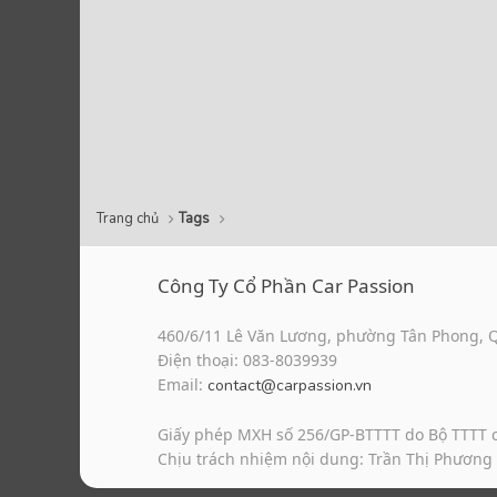
Trang chủ
Tags
Công Ty Cổ Phần Car Passion
460/6/11 Lê Văn Lương, phường Tân Phong, 
Điện thoại: 083-8039939
Email:
contact@carpassion.vn
Giấy phép MXH số 256/GP-BTTTT do Bộ TTTT 
Chịu trách nhiệm nội dung: Trần Thị Phương