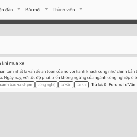
ễn đàn
Bài mới
Thành viên
n khi mua xe
quan tâm nhất là vấn đề an toàn của nó với hành khách cũng như chính bản
ó. Ngày nay, với tốc độ phát triển không ngừng của ngành công nghiệp ô tô
Trả lời: 0
Forum:
cảnh
báo
va
chạm
công nghệ
tư vấn
túi khí
Tư Vấn