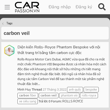
Đăng nhập
Đăng ký
Tags
carbon veil
Diện kiến Rolls-Royce Phantom Bespoke với nội
thất trang trí bằng tấm carbon cực độc
Rolls-Royce Motor Cars Dubai, AGMC vừa qua đã cho ra mắt
một chiếc Phantom VIII Bespoke được cá nhân hóa một cách
độc đáo với khoang nội thất sở hữu những chi tiết mang
đậm tính nghệ thuật đặc biệt. Đội ngũ cá nhân hóa đã sử
dụng các tấm Carbon Veil để tạo thành một tác phẩm nghệ
thuật đặc biệt...
Thread
27 Tháng 3 2022
Minh Huy
anh quốc
bespoke
carbon
fiber
carbon
veil
phantom viii
rolls-royce
Trả lời: 0
Forum:
xe siêu sang
ROLLS ROYCE