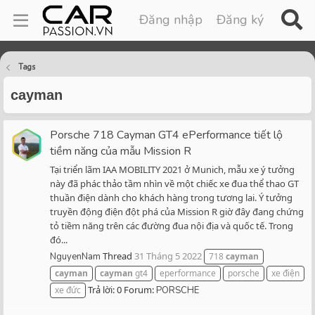
Đăng nhập
Đăng ký
Tags
cayman
Porsche 718 Cayman GT4 ePerformance tiết lộ
tiềm năng của mẫu Mission R
Tại triển lãm IAA MOBILITY 2021 ở Munich, mẫu xe ý tưởng
này đã phác thảo tầm nhìn về một chiếc xe đua thể thao GT
thuần điện dành cho khách hàng trong tương lai. Ý tưởng
truyền động điện đột phá của Mission R giờ đây đang chứng
tỏ tiềm năng trên các đường đua nội địa và quốc tế. Trong
đó...
Thread
31 Tháng 5 2022
NguyenNam
718
cayman
cayman
cayman
gt4
eperformance
porsche
xe điện
Trả lời: 0
Forum:
xe đức
PORSCHE