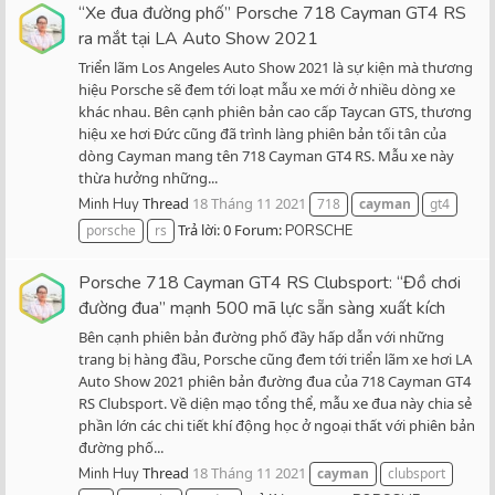
“Xe đua đường phố” Porsche 718 Cayman GT4 RS
ra mắt tại LA Auto Show 2021
Triển lãm Los Angeles Auto Show 2021 là sự kiện mà thương
hiệu Porsche sẽ đem tới loạt mẫu xe mới ở nhiều dòng xe
khác nhau. Bên cạnh phiên bản cao cấp Taycan GTS, thương
hiệu xe hơi Đức cũng đã trình làng phiên bản tối tân của
dòng Cayman mang tên 718 Cayman GT4 RS. Mẫu xe này
thừa hưởng những...
Thread
18 Tháng 11 2021
Minh Huy
718
cayman
gt4
Trả lời: 0
Forum:
porsche
rs
PORSCHE
Porsche 718 Cayman GT4 RS Clubsport: “Đồ chơi
đường đua” mạnh 500 mã lực sẵn sàng xuất kích
Bên cạnh phiên bản đường phố đầy hấp dẫn với những
trang bị hàng đầu, Porsche cũng đem tới triển lãm xe hơi LA
Auto Show 2021 phiên bản đường đua của 718 Cayman GT4
RS Clubsport. Về diện mạo tổng thể, mẫu xe đua này chia sẻ
phần lớn các chi tiết khí động học ở ngoại thất với phiên bản
đường phố...
Thread
18 Tháng 11 2021
Minh Huy
cayman
clubsport