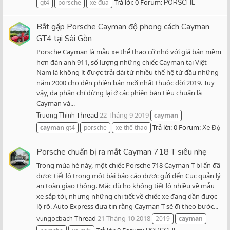
Trả lời: 0
Forum:
gt4
porsche
xe đua
PORSCHE
Bắt gặp Porsche Cayman độ phong cách Cayman
GT4 tại Sài Gòn
Porsche Cayman là mẫu xe thể thao cỡ nhỏ với giá bán mềm
hơn đàn anh 911, số lượng những chiếc Cayman tại Việt
Nam là không ít được trải dài từ nhiều thế hệ từ đầu những
năm 2000 cho đến phiên bản mới nhất thuộc đời 2019. Tuy
vậy, đa phần chỉ dừng lại ở các phiên bản tiêu chuẩn là
Cayman và...
Thread
22 Tháng 9 2019
Truong Thinh
cayman
Trả lời: 0
Forum:
cayman
gt4
porsche
xe thể thao
Xe Độ
Porsche chuẩn bị ra mắt Cayman 718 T siêu nhẹ
Trong mùa hè này, một chiếc Porsche 718 Cayman T bí ẩn đã
được tiết lộ trong một bài báo cáo được gửi đến Cục quản lý
an toàn giao thông. Mặc dù họ không tiết lộ nhiều về mẫu
xe sắp tới, nhưng những chi tiết về chiếc xe đang dần được
lộ rõ. Auto Express đưa tin rằng Cayman T sẽ đi theo bước...
Thread
21 Tháng 10 2018
vungocbach
2019
cayman