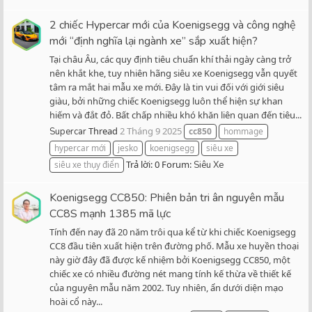
2 chiếc Hypercar mới của Koenigsegg và công nghệ
mới “định nghĩa lại ngành xe” sắp xuất hiện?
Tại châu Âu, các quy định tiêu chuẩn khí thải ngày càng trở
nên khắt khe, tuy nhiên hãng siêu xe Koenigsegg vẫn quyết
tâm ra mắt hai mẫu xe mới. Đây là tin vui đối với giới siêu
giàu, bởi những chiếc Koenigsegg luôn thể hiện sự khan
hiếm và đắt đỏ. Bất chấp nhiều khó khăn liên quan đến tiêu...
Thread
2 Tháng 9 2025
Supercar
cc850
hommage
hypercar mới
jesko
koenigsegg
siêu xe
Trả lời: 0
Forum:
siêu xe thụy điển
Siêu Xe
Koenigsegg CC850: Phiên bản tri ân nguyên mẫu
CC8S mạnh 1385 mã lực
Tính đến nay đã 20 năm trôi qua kể từ khi chiếc Koenigsegg
CC8 đầu tiên xuất hiện trên đường phố. Mẫu xe huyền thoại
này giờ đây đã được kế nhiệm bởi Koenigsegg CC850, một
chiếc xe có nhiều đường nét mang tính kế thừa về thiết kế
của nguyên mẫu năm 2002. Tuy nhiên, ẩn dưới diện mạo
hoài cổ này...