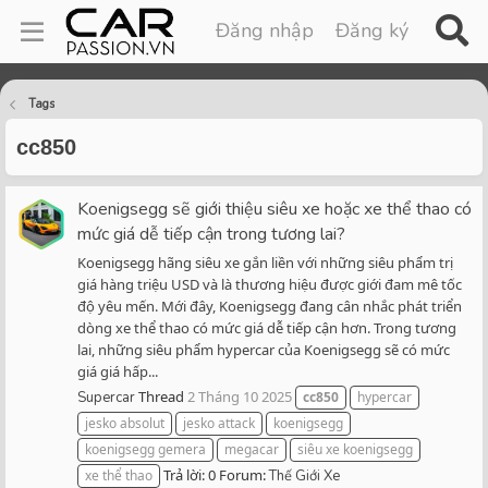
Đăng nhập
Đăng ký
Tags
cc850
Koenigsegg sẽ giới thiệu siêu xe hoặc xe thể thao có
mức giá dễ tiếp cận trong tương lai?
Koenigsegg hãng siêu xe gắn liền với những siêu phẩm trị
giá hàng triệu USD và là thương hiệu được giới đam mê tốc
độ yêu mến. Mới đây, Koenigsegg đang cân nhắc phát triển
dòng xe thể thao có mức giá dễ tiếp cận hơn. Trong tương
lai, những siêu phẩm hypercar của Koenigsegg sẽ có mức
giá giá hấp...
Thread
2 Tháng 10 2025
Supercar
cc850
hypercar
jesko absolut
jesko attack
koenigsegg
koenigsegg gemera
megacar
siêu xe koenigsegg
Trả lời: 0
Forum:
xe thể thao
Thế Giới Xe