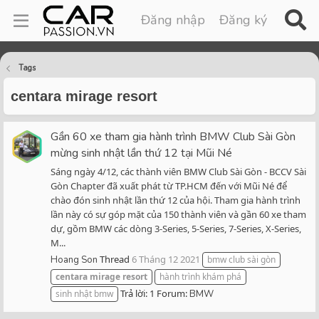
Đăng nhập
Đăng ký
Tags
centara mirage resort
Gần 60 xe tham gia hành trình BMW Club Sài Gòn
mừng sinh nhật lần thứ 12 tại Mũi Né
Sáng ngày 4/12, các thành viên BMW Club Sài Gòn - BCCV Sài
Gòn Chapter đã xuất phát từ TP.HCM đến với Mũi Né để
chào đón sinh nhật lần thứ 12 của hội. Tham gia hành trình
lần này có sự góp mặt của 150 thành viên và gần 60 xe tham
dự, gồm BMW các dòng 3-Series, 5-Series, 7-Series, X-Series,
M...
Thread
6 Tháng 12 2021
Hoang Son
bmw club sài gòn
centara
mirage
resort
hành trình khám phá
Trả lời: 1
Forum:
sinh nhật bmw
BMW