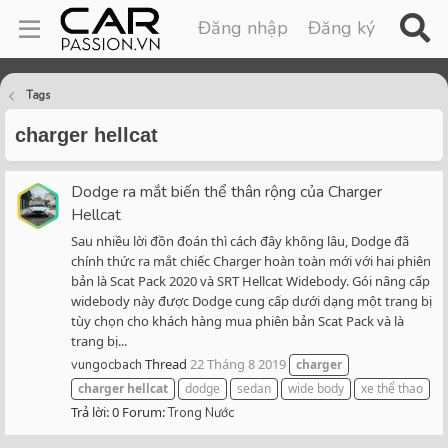
Đăng nhập
Đăng ký
Tags
charger hellcat
Dodge ra mắt biến thể thân rộng của Charger
Hellcat
Sau nhiều lời đồn đoán thì cách đây không lâu, Dodge đã
chính thức ra mắt chiếc Charger hoàn toàn mới với hai phiên
bản là Scat Pack 2020 và SRT Hellcat Widebody. Gói nâng cấp
widebody này được Dodge cung cấp dưới dạng một trang bị
tùy chọn cho khách hàng mua phiên bản Scat Pack và là
trang bị...
Thread
22 Tháng 8 2019
vungocbach
charger
charger
hellcat
dodge
sedan
wide body
xe thể thao
Trả lời: 0
Forum:
Trong Nước