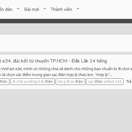
ễn đàn
Bài mới
Thành viên
st e34, đúc kết từ chuyến TP.HCM - Đắk Lắk 14 tiếng
 VinFast e34, mình có những chia sẻ dành cho những bạn chuẩn bị đi chơi xa 
m là chọn các điểm trung gian sạc điện hợp lý theo km. "Hợp lý"...
Trả 
điện
đi chơi xa bằng ô tô
điện
lưu ý đi xe
điện
sạc
điện
vinfast e34