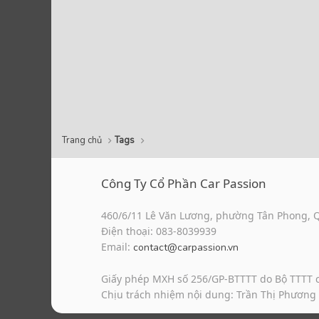
Trang chủ
Tags
Công Ty Cổ Phần Car Passion
460/6/11 Lê Văn Lương, phường Tân Phong, 
Điện thoại: 083-8039939
Email:
contact@carpassion.vn
Giấy phép MXH số 256/GP-BTTTT do Bộ TTTT 
Chịu trách nhiệm nội dung: Trần Thị Phương