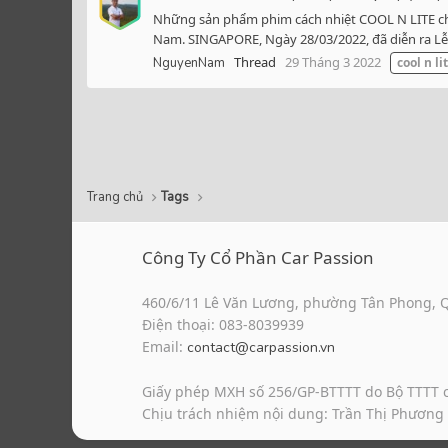
Những sản phẩm phim cách nhiệt COOL N LITE chất
Nam. SINGAPORE, Ngày 28/03/2022, đã diễn ra Lễ
Thread
29 Tháng 3 2022
NguyenNam
cool
n
li
Trang chủ
Tags
Công Ty Cổ Phần Car Passion
460/6/11 Lê Văn Lương, phường Tân Phong, 
Điện thoại: 083-8039939
Email:
contact@carpassion.vn
Giấy phép MXH số 256/GP-BTTTT do Bộ TTTT 
Chịu trách nhiệm nội dung: Trần Thị Phương