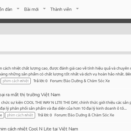
ễn đàn
Bài mới
Thành viên
cách nhiệt chất lượng cao, được đánh giá cao về tính hiệu quả và chuyên n
àng những sản phẩm có chất lượng tốt nhất và dịch vụ hoàn hảo nhất. Bên
Trả lời: 0
Forum:
phim cách
n
hiệt
Bảo Dưỡng & Chăm Sóc Xe
loại ra mắt thị trường Việt Nam
chức sự kiện COOL THE WAY N LITE THE DAY, chính thức giới thiệu các sản 
ại lý phân phối sản phẩm và đại diện của hơn 10 đại lý kinh doanh ô tô...
Trả lời: 0
Forum:
te
phim cách
n
hiệt
Bảo Dưỡng & Chăm Sóc Xe
im cách nhiệt Cool N Lite tại Việt Nam