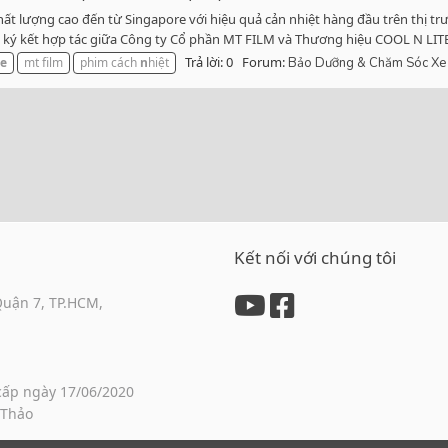
 lượng cao đến từ Singapore với hiệu quả cản nhiệt hàng đầu trên thị tr
 ký kết hợp tác giữa Công ty Cổ phần MT FILM và Thương hiệu COOL N LITE.
Trả lời: 0
Forum:
te
mt film
phim cách
n
hiệt
Bảo Dưỡng & Chăm Sóc Xe
Kết nối với chúng tôi
Quận 7, TP.HCM,
cấp ngày 17/06/2020
 Thảo