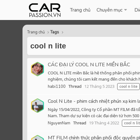
Trang chủ
Chuyên mục
Di
Trang chủ
Tags
cool n lite
CÁC ĐẠI LÝ COOL N LITE MIỀN BẮC
COOL N LITE miền Bắc là hệ thống phân phối phim 
nghiệm, chúng tôi cam kết mang đến cho khách h
Thread
12 Tháng 5 2023
habi1100
cool
n
lite
Cool N Lite - phim cách nhiệt phún xạ kim 
Ngày 15/04/2022, Công ty Cổ phần MT FILM đã tổ 
Nam. Tham dự sự kiện có các đại diện từ hơn 500 đ
Thread
19 Tháng 4 2022
NguyenNam
cool
n
li
MT FILM chính thức phân phối độc quyền ph