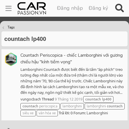
Đăng nhập
Đăng ký
Tags
countach lp400
Countach Periscopica - chiếc Lamborghini với gương
chiếu hậu "kính tiềm vọng"
Lamborghini Countach được biết đến là tấm “áp phích” treo
tường đẹp nhất của một đứa trẻ (thậm chí là người lớn) vào
những năm ’70, ’80 của thế kỷ trước. Chiếc Lamborghini này
đã định hình lại cách Lamborghini tạo ra một mẫu xe, và cho
đến ngày nay, ngôn ngữ thiết kế góc cạnh, tối giản với hơi...
Thread
9 Tháng 12 2019
vungocbach
countach
lp400
countach
periscopica
lamborghini
lamborghini
countach
Trả lời: 0
Forum:
siêu xe
văn hóa xe
Lamborghini