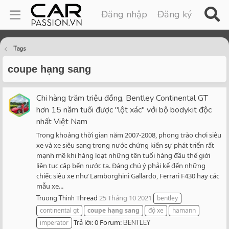
Đăng nhập
Đăng ký
Tags
coupe hạng sang
Chi hàng trăm triệu đồng, Bentley Continental GT
hơn 15 năm tuổi được "lột xác" với bộ bodykit độc
nhất Việt Nam
Trong khoảng thời gian năm 2007-2008, phong trào chơi siêu
xe và xe siêu sang trong nước chứng kiến sự phát triển rất
mạnh mẽ khi hàng loạt những tên tuổi hàng đầu thế giới
liên tục cập bến nước ta. Đáng chú ý phải kể đến những
chiếc siêu xe như Lamborghini Gallardo, Ferrari F430 hay các
mẫu xe...
Thread
25 Tháng 10 2021
Truong Thinh
bentley
continental gt
coupe
hạng
sang
độ xe
hamann
Trả lời: 0
Forum:
imperator
BENTLEY