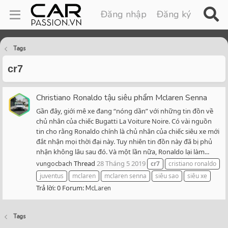
Đăng nhập
Đăng ký
Tags
cr7
Christiano Ronaldo tậu siêu phẩm Mclaren Senna
Gần đây, giới mê xe đang “nóng dần” với những tin đồn về
chủ nhân của chiếc Bugatti La Voiture Noire. Có vài nguồn
tin cho rằng Ronaldo chính là chủ nhân của chiếc siêu xe mới
đắt nhận mọi thời đại này. Tuy nhiên tin đồn này đã bị phủ
nhận không lâu sau đó. Và một lần nữa, Ronaldo lại làm...
Thread
28 Tháng 5 2019
vungocbach
cr7
cristiano ronaldo
juventus
mclaren
mclaren senna
siêu sao
siêu xe
Trả lời: 0
Forum:
McLaren
Tags