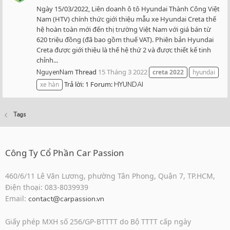
Ngày 15/03/2022, Liên doanh ô tô Hyundai Thành Công Việt
Nam (HTV) chính thức giới thiệu mẫu xe Hyundai Creta thế
hệ hoàn toàn mới đến thị trường Việt Nam với giá bán từ
620 triệu đồng (đã bao gồm thuế VAT). Phiên bản Hyundai
Creta được giới thiệu là thế hệ thứ 2 và được thiết kế tinh
chỉnh...
Thread
15 Tháng 3 2022
NguyenNam
creta
2022
hyundai
Trả lời: 1
Forum:
xe hàn
HYUNDAI
Tags
Công Ty Cổ Phần Car Passion
460/6/11 Lê Văn Lương, phường Tân Phong, Quận 7, TP.HCM,
Điện thoại: 083-8039939
Email:
contact@carpassion.vn
Giấy phép MXH số 256/GP-BTTTT do Bộ TTTT cấp ngày