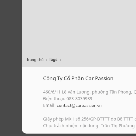
Trang chủ
Tags
Công Ty Cổ Phần Car Passion
460/6/11 Lê Văn Lương, phường Tân Phong, 
Điện thoại: 083-8039939
Email:
contact@carpassion.vn
Giấy phép MXH số 256/GP-BTTTT do Bộ TTTT 
Chịu trách nhiệm nội dung: Trần Thị Phương