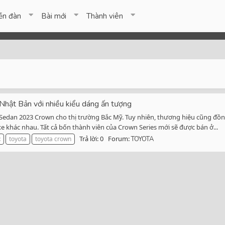
ễn đàn
Bài mới
Thành viên
Nhật Bản với nhiều kiểu dáng ấn tượng
Sedan 2023 Crown cho thị trường Bắc Mỹ. Tuy nhiên, thương hiệu cũng đồng
e khác nhau. Tất cả bốn thành viên của Crown Series mới sẽ được bán ở...
Trả lời: 0
Forum:
t
toyota
toyota crown
TOYOTA