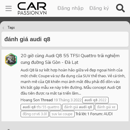
Đăng nhập
Đăng ký
Tags
đánh giá audi q8
20 giờ cùng Audi Q8 55 TFSI Quattro trải nghiệm
cung đường Sài Gòn - Đà Lạt
Audi Q8 là sự kết hợp hoàn hảo giữa vẻ đẹp ngoại hình của
một chiếc Coupe và sự đa dụng của SUV thể thao. Vẻ cá tính,
mạnh mẽ của Q8 khiến mọi ánh mắt đều phải đổ dồn vào
khi bắt gặp mẫu xe này trên đường. Mẫu concept Audi Q8
đầu tiên được ra mắt tại triển lãm...
Thread
19 Tháng 3 2022
Hoang Son
audi
q8
2022
audi
q8
tfsi 55 quattro
đánh giá
audi
q8
đánh giá xe
Trả lời: 1
Forum:
động cơ v6 3.0l
suv lai coupe
AUDI