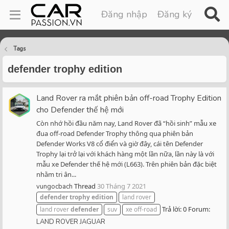
Đăng nhập
Đăng ký
Tags
defender trophy edition
Land Rover ra mắt phiên bản off-road Trophy Edition
cho Defender thế hệ mới
Còn nhớ hồi đầu năm nay, Land Rover đã “hồi sinh” mẫu xe
đua off-road Defender Trophy thông qua phiên bản
Defender Works V8 cổ điển và giờ đây, cái tên Defender
Trophy lại trở lại với khách hàng một lần nữa, lần này là với
mẫu xe Defender thế hệ mới (L663). Trên phiên bản đặc biệt
nhằm tri ân...
Thread
30 Tháng 7 2021
vungocbach
defender
trophy
edition
land rover
Trả lời: 0
Forum:
land rover
defender
suv
xe off-road
LAND ROVER JAGUAR