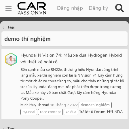
Đăng nhập
Đăng ký
Tags
demo thí nghiệm
Hyundai N Vision 74: Mẫu xe đua Hydrogen Hybrid
với thiết kế hoài cổ
Bên cạnh mẫu xe RN22e, thương hiệu Hyundai cũng trình
làng mẫu xe thí nghiệm còn lại là N Vision 74. Lấy cảm hứng
từ một chiếc xe chưa từng có, mẫu cho thấy những gì các kỹ
sư của Hyundai đang mơ ước phát triển được trong tương
lai. Mẫu xe này về bản chất được lấy cảm hứng Hyundai
Pony Coupe...
Thread
16 Tháng 7 2022
Minh Huy
demo
thí
nghiệm
Trả lời: 0
Forum:
hyundai
race concept
xe đua
HYUNDAI
Tags