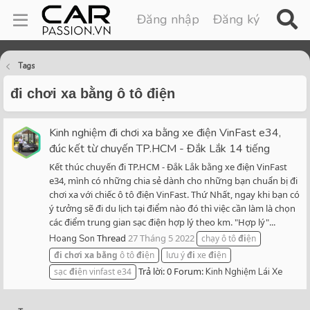
Đăng nhập
Đăng ký
Tags
đi chơi xa bằng ô tô điện
Kinh nghiệm đi chơi xa bằng xe điện VinFast e34,
đúc kết từ chuyến TP.HCM - Đắk Lắk 14 tiếng
Kết thúc chuyến đi TP.HCM - Đắk Lắk bằng xe điện VinFast
e34, mình có những chia sẻ dành cho những bạn chuẩn bị đi
chơi xa với chiếc ô tô điện VinFast. Thứ Nhất, ngay khi bạn có
ý tưởng sẽ đi du lịch tại điểm nào đó thì việc cần làm là chọn
các điểm trung gian sạc điện hợp lý theo km. "Hợp lý"...
Thread
27 Tháng 5 2022
Hoang Son
chạy ô tô
đi
ện
đi
chơi
xa
bằng
ô tô
đi
ện
lưu ý
đi
xe
đi
ện
Trả lời: 0
Forum:
sạc
đi
ện vinfast e34
Kinh Nghiệm Lái Xe