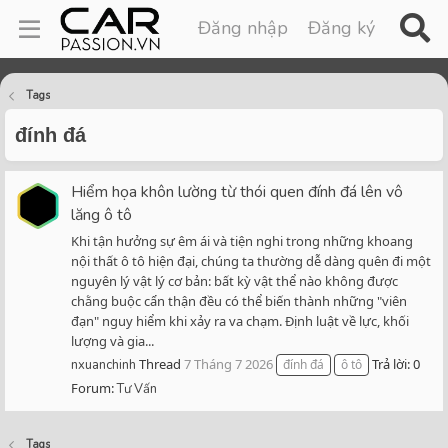
Đăng nhập
Đăng ký
Tags
đính đá
Hiểm họa khôn lường từ thói quen đính đá lên vô
lăng ô tô
Khi tận hưởng sự êm ái và tiện nghi trong những khoang
nội thất ô tô hiện đại, chúng ta thường dễ dàng quên đi một
nguyên lý vật lý cơ bản: bất kỳ vật thể nào không được
chằng buộc cẩn thận đều có thể biến thành những "viên
đạn" nguy hiểm khi xảy ra va chạm. Định luật về lực, khối
lượng và gia...
Thread
7 Tháng 7 2026
Trả lời: 0
nxuanchinh
đính đá
ô tô
Forum:
Tư Vấn
Tags