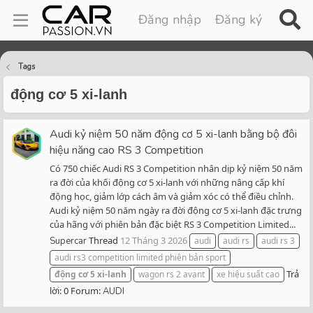
Đăng nhập
Đăng ký
Tags
động cơ 5 xi-lanh
Audi kỷ niệm 50 năm động cơ 5 xi-lanh bằng bộ đôi
hiệu năng cao RS 3 Competition
Có 750 chiếc Audi RS 3 Competition nhân dịp kỷ niệm 50 năm
ra đời của khối động cơ 5 xi-lanh với những nâng cấp khí
động học, giảm lớp cách âm và giảm xóc có thể điều chỉnh.
Audi kỷ niệm 50 năm ngày ra đời động cơ 5 xi-lanh đặc trưng
của hãng với phiên bản đặc biệt RS 3 Competition Limited...
Thread
12 Tháng 3 2026
Supercar
audi
audi rs
audi rs 3
audi rs3 competition limited phiên bản sport
Trả
động
cơ
5
xi-lanh
wagon rs 2 avant
xe hiệu suất cao
lời: 0
Forum:
AUDI