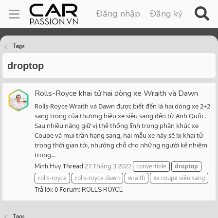
Đăng nhập
Đăng ký
Tags
droptop
Rolls-Royce khai tử hai dòng xe Wraith và Dawn
Rolls-Royce Wraith và Dawn được biết đến là hai dòng xe 2+2
sang trọng của thương hiệu xe siêu sang đến từ Anh Quốc.
Sau nhiều năng giữ vị thế thống lĩnh trong phân khúc xe
Coupe và mui trần hạng sang, hai mẫu xe này sẽ bị khai tử
trong thời gian tới, nhường chỗ cho những người kế nhiệm
trong...
Thread
27 Tháng 3 2022
Minh Huy
convertible
droptop
rolls-royce
rolls-royce dawn
wraith
xe coupe siêu sang
Trả lời: 0
Forum:
ROLLS ROYCE
Tags