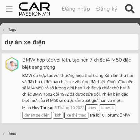
Đăng nhập
Đăng ký
Tags
dự án xe điện
BMW hợp tác với Kith, tạo nên 7 chiếc i4 M50 đặc
biệt sang trọng
BMW đã hợp tác với thương hiệu thời trang Kith lần thứ hai
và đã cho ra đời hai chiếc xe vô cùng đặc biệt. Chiếc đầu tiên
sẽ là i4 M50 có số lượng giới hạn 7 chiếc và chiếc thứ hai là
chiếc BMW 1602 đời 1972 đã được sửa đổi. Phiên bản đặc
biệt mới của i4 M50 sẽ được sản xuất giới hạn và một...
Thread
5 Tháng 10 2022
Minh Huy
bmw
bmw i4
Trả lời: 0
Forum:
dự
án
xe
điện
kith
xe
thể thao
BMW
Tags