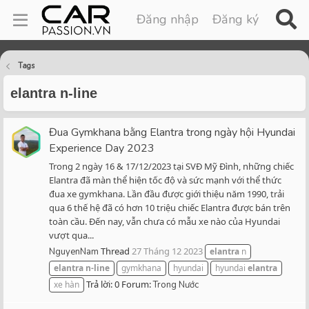
Đăng nhập
Đăng ký
Tags
elantra n-line
Đua Gymkhana bằng Elantra trong ngày hội Hyundai
Experience Day 2023
Trong 2 ngày 16 & 17/12/2023 tại SVĐ Mỹ Đình, những chiếc
Elantra đã màn thể hiện tốc độ và sức mạnh với thể thức
đua xe gymkhana. Lần đầu được giới thiệu năm 1990, trải
qua 6 thế hệ đã có hơn 10 triệu chiếc Elantra được bán trên
toàn cầu. Đến nay, vẫn chưa có mẫu xe nào của Hyundai
vượt qua...
Thread
27 Tháng 12 2023
NguyenNam
elantra
n
elantra
n-line
gymkhana
hyundai
hyundai
elantra
Trả lời: 0
Forum:
xe hàn
Trong Nước