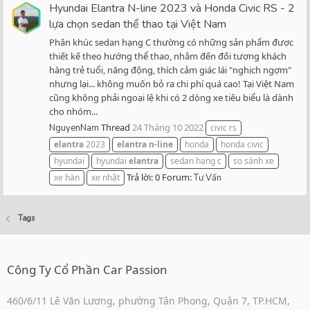
Hyundai Elantra N-line 2023 và Honda Civic RS - 2
lựa chọn sedan thể thao tại Việt Nam
Phân khúc sedan hạng C thường có những sản phẩm được
thiết kế theo hướng thể thao, nhắm đến đối tượng khách
hàng trẻ tuổi, năng động, thích cảm giác lái "nghịch ngợm"
nhưng lại... không muốn bỏ ra chi phí quá cao! Tại Việt Nam
cũng không phải ngoại lệ khi có 2 dòng xe tiêu biểu là dành
cho nhóm...
Thread
24 Tháng 10 2022
NguyenNam
civic rs
elantra
2023
elantra
n-line
honda
honda civic
hyundai
hyundai
elantra
sedan hạng c
so sánh xe
Trả lời: 0
Forum:
xe hàn
xe nhật
Tư Vấn
Tags
Công Ty Cổ Phần Car Passion
460/6/11 Lê Văn Lương, phường Tân Phong, Quận 7, TP.HCM,