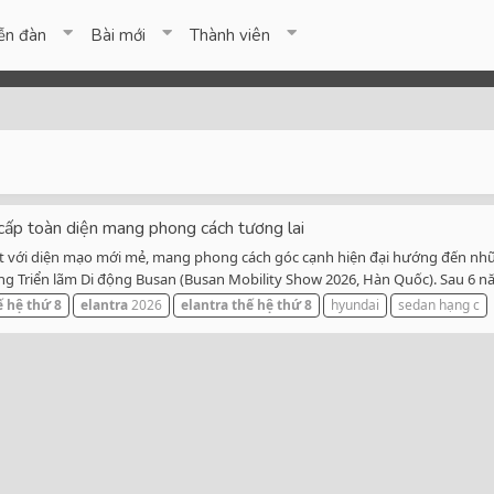
ễn đàn
Bài mới
Thành viên
 cấp toàn diện mang phong cách tương lai
ắt với diện mạo mới mẻ, mang phong cách góc cạnh hiện đại hướng đến nhữ
rong Triển lãm Di động Busan (Busan Mobility Show 2026, Hàn Quốc). Sau 6 nă
ế
hệ
thứ
8
elantra
2026
elantra
thế
hệ
thứ
8
hyundai
sedan hạng c