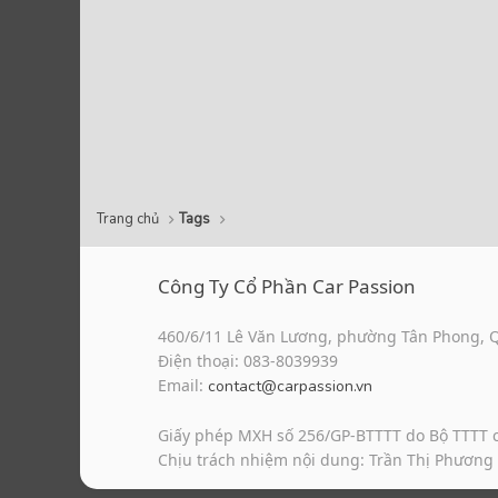
Trang chủ
Tags
Công Ty Cổ Phần Car Passion
460/6/11 Lê Văn Lương, phường Tân Phong, 
Điện thoại: 083-8039939
Email:
contact@carpassion.vn
Giấy phép MXH số 256/GP-BTTTT do Bộ TTTT 
Chịu trách nhiệm nội dung: Trần Thị Phương