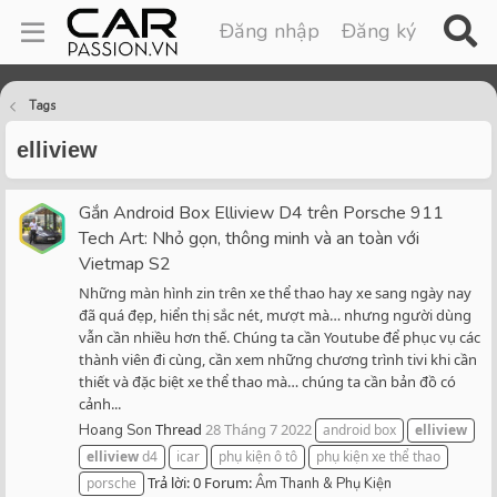
Đăng nhập
Đăng ký
Tags
elliview
Gắn Android Box Elliview D4 trên Porsche 911
Tech Art: Nhỏ gọn, thông minh và an toàn với
Vietmap S2
Những màn hình zin trên xe thể thao hay xe sang ngày nay
đã quá đẹp, hiển thị sắc nét, mượt mà… nhưng người dùng
vẫn cần nhiều hơn thế. Chúng ta cần Youtube để phục vụ các
thành viên đi cùng, cần xem những chương trình tivi khi cần
thiết và đặc biệt xe thể thao mà… chúng ta cần bản đồ có
cảnh...
Thread
28 Tháng 7 2022
Hoang Son
android box
elliview
elliview
d4
icar
phụ kiện ô tô
phụ kiện xe thể thao
Trả lời: 0
Forum:
porsche
Âm Thanh & Phụ Kiện