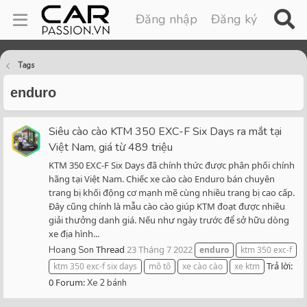
Đăng nhập
Đăng ký
Tags
enduro
Siêu cào cào KTM 350 EXC-F Six Days ra mắt tại
Việt Nam, giá từ 489 triệu
KTM 350 EXC-F Six Days đã chính thức được phân phối chính
hãng tại Việt Nam. Chiếc xe cào cào Enduro bán chuyên
trang bị khối động cơ mạnh mẽ cùng nhiều trang bị cao cấp.
Đây cũng chính là mẫu cào cào giúp KTM đoạt được nhiều
giải thưởng danh giá. Nếu như ngày trước để sở hữu dòng
xe địa hình...
Thread
23 Tháng 7 2022
Hoang Son
enduro
ktm 350 exc-f
Trả lời:
ktm 350 exc-f six days
mô tô
xe cào cào
xe ktm
0
Forum:
Xe 2 bánh