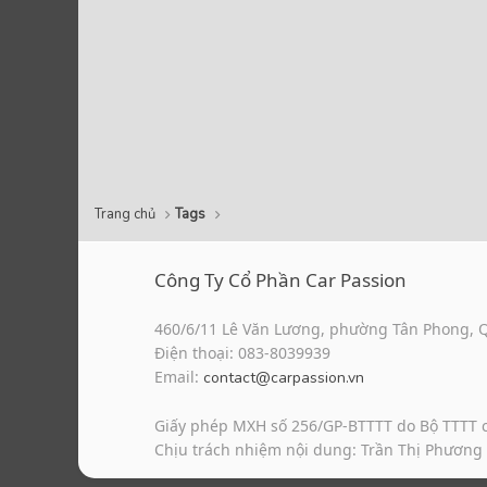
Trang chủ
Tags
Công Ty Cổ Phần Car Passion
460/6/11 Lê Văn Lương, phường Tân Phong, 
Điện thoại: 083-8039939
Email:
contact@carpassion.vn
Giấy phép MXH số 256/GP-BTTTT do Bộ TTTT 
Chịu trách nhiệm nội dung: Trần Thị Phương