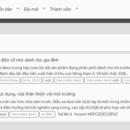
ễn đàn
Bài mới
Thành viên
ện cỡ nhỏ dành cho gia đình
-Benz trưng bày toàn bộ dải sản phẩm đang phân phối dành cho thị trường 
ánh dấu lần đầu tiên xuất hiện ở khu vực Đông Nam Á. Về bản chất, EQB...
 motorshow
bims 2023
eqb
mercedes-benz
mercedes-benz
eqb
suv
 dụng, vừa thân thiện với môi trường
 mắt vào hơn nửa năm trước. Mẫu xe dựa trên GLB này là một trong những
điện hướng tới trải nghiệm sang trọng, cao cấp thì EQB sẽ phù hợp với nhu
Trả lời: 0
Forum:
eqb
mercedes-benz
xe điện
MERCEDES BENZ