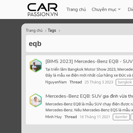
Trang chủ
Chuyên mục
Di
Trang chủ
Tags
eqb
[BIMS 2023] Mercedes-Benz EQB - SUV đi
Tại triển lãm Bangkok Motor Show 2023, Mercedes
Đây là mẫu xe điện mới nhất của hãng xe Đức và đ
Thread
25 Tháng 3 2023
NguyenNam
bangkok
Mercedes-Benz EQB: SUV gia đình vừa thực
Mercedes-Benz EQB là mẫu SUV chạy điện được ra
Mercedes-Benz. Nếu Mercedes-Benz EQS là mẫu xe 
Thread
16 Tháng 11 2021
Minh Huy
daimler