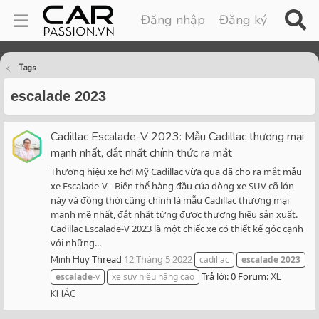
Đăng nhập
Đăng ký
Tags
escalade 2023
Cadillac Escalade-V 2023: Mẫu Cadillac thương mại
mạnh nhất, đắt nhất chính thức ra mắt
Thương hiệu xe hơi Mỹ Cadillac vừa qua đã cho ra mắt mẫu
xe Escalade-V - Biến thể hàng đầu của dòng xe SUV cỡ lớn
này và đồng thời cũng chính là mẫu Cadillac thương mại
mạnh mẽ nhất, đắt nhất từng được thương hiệu sản xuất.
Cadillac Escalade-V 2023 là một chiếc xe có thiết kế góc cạnh
với những...
Thread
12 Tháng 5 2022
Minh Huy
cadillac
escalade
2023
Trả lời: 0
Forum:
escalade
-v
xe suv hiệu năng cao
XE
KHÁC