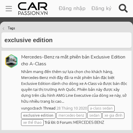
Đăng nhập
Đăng ký
Tags
exclusive edition
Mercedes-Benz ra mắt phiên bản Exclusive Edition
cho A-Class
Nhằm mang đến thêm sự lựa chọn cho khách hàng,
Mercedes-Benz mới đây đã ra mắt phiên bản đặc biệt
Exclusive Edition dành cho dòng xe A-Class và được bán độc
quyền tại thị trường Anh Quốc. Phiên bản này được xây
dựng trên cấu hình AMG Line Executive của dòng xe này, sở
hữu nhiều trang bị cao...
Thread
28 Tháng 10 2020
vungocbach
a-class sedan
exclusive
edition
mercedes-benz
sedan
xe gia đình
Trả lời: 0
Forum:
xe thể thao
MERCEDES BENZ