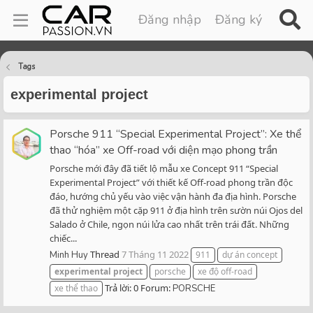
Đăng nhập
Đăng ký
Tags
experimental project
Porsche 911 “Special Experimental Project”: Xe thể
thao “hóa” xe Off-road với diện mạo phong trần
Porsche mới đây đã tiết lộ mẫu xe Concept 911 “Special
Experimental Project” với thiết kế Off-road phong trần độc
đáo, hướng chủ yếu vào việc vận hành đa địa hình. Porsche
đã thử nghiệm một cặp 911 ở địa hình trên sườn núi Ojos del
Salado ở Chile, ngọn núi lửa cao nhất trên trái đất. Những
chiếc...
Thread
7 Tháng 11 2022
Minh Huy
911
dự án concept
experimental
project
porsche
xe độ off-road
Trả lời: 0
Forum:
xe thể thao
PORSCHE