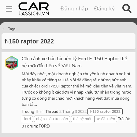
Đăng nhập
Đăng ký
Tags
f-150 raptor 2022
Cận cảnh xe bán tải tiền tỷ Ford F-150 Raptor thế
hệ mới đầu tiên về Việt Nam
Mới đây nhất, một doanh nghiệp chuyên kinh doanh xe hơi
nhập khẩu có tiếng tại Hà Nội đã đăng tải những bức ảnh
của chiếc Ford F-150 Raptor thế hệ mới đầu tiên về Việt Nam.
Trước đó không ít các đơn vị nhập khẩu tư nhân trong nước
từng có động thái chào mời khách hàng Việt đặt mua dòng
bán tải...
Thread
2 Tháng 3 2022
Truong Thinh
f-150
raptor
2022
Trả lời:
ford
nhập khẩu tư nhân
thế hệ mới
xe đầu tiên
0
Forum:
FORD