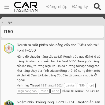
Đăng nhập
Đăng ký
Tags
f150
Roush ra mắt phiên bản nâng cấp cho “Siêu bán tải”
Ford F-150
Hãng độ chuyên nâng cấp xe Mỹ Roush vừa qua đã hé lộ gói
nâng cấp dành cho mẫu bán tải Ford F-150. Trong gói nâng
cấp lần này, thương hiệu Roush đã hướng tới việc nâng cao
khả năng chạy địa hình của xe đồng thời bổ sung thêm một
số chi tiết đem tới kiểu dáng độc đáo từ trong ra ngoài. Ở
ngoại...
Thread
18 Tháng 4 2024
Minh Huy
bán tải
f150
ford
Trả lời: 0
Forum:
hiệu năng cao
roush
xe độ
Thế Giới Xe
Ngắm nhìn “khủng long” Ford F-150 Raptor lên sàn