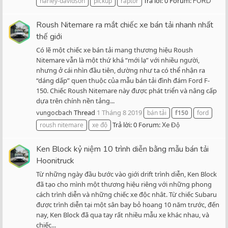
Trả lời: 0
Forum:
harley-davidson
pickup
raptor
FORD
Roush Nitemare ra mắt chiếc xe bán tải nhanh nhất
thế giới
Có lẽ một chiếc xe bán tải mang thương hiệu Roush
Nitemare vẫn là một thứ khá “mới lạ” với nhiều người,
nhưng ở cái nhìn đầu tiên, dường như ta có thể nhận ra
“dáng dấp” quen thuộc của mẫu bán tải đình đám Ford F-
150. Chiếc Roush Nitemare này được phát triển và nâng cấp
dựa trên chính nền tảng...
Thread
1 Tháng 8 2019
vungocbach
bán tải
f150
ford
Trả lời: 0
Forum:
roush nitemare
xe độ
Xe Độ
Ken Block kỷ niệm 10 trình diễn bằng mẫu bán tải
Hoonitruck
Từ những ngày đầu bước vào giới drift trình diễn, Ken Block
đã tạo cho mình một thương hiệu riêng với những phong
cách trình diễn và những chiếc xe độc nhât. Từ chiếc Subaru
được trình diễn tại một sân bay bỏ hoang 10 năm trước, đến
nay, Ken Block đã qua tay rất nhiều mẫu xe khác nhau, và
chiếc...