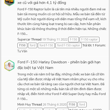
xe cũ với giá hơn 4,1 tỷ đồng
Ford F-150 Raptor luôn là cái tên mà nhiều người đam mê xe
bán tải mong muốn có cơ hội sở hữu. Mẫu xe bán tải đến từ
Mỹ cuốn hút người dùng với diện mạo tổng thể vạm vỡ, kích
thước lớn cùng hàng loạt trang bị cao cấp, hơn hẳn phân
khúc bán tải thông thường ở thời điểm hiện tại. Những chiếc
F-150...
Thread
19 Tháng 11 2022
Supercar
f-150
f-150 raptor
Trả lời: 1
Forum:
f150
ford
ford f-150
ford f-150 raptor
Tư Vấn
Ford F-150 Harley Davidson - phiên bản giới hạn
đặc biệt tại Việt Nam
Trong một vài năm trở lại đây, những chiếc xe bán tải cỡ lớn
của Mỹ dần được nhập về Việt Nam nhằm phục vụ cho nhu
cầu chơi xe bán tải tăng cao của người chơi tại Việt Nam. Đã
từng có một số những mẫu bán tải cỡ lớn đình đám được
nhập về, điển hình như Ford F-450 Super Duty hay mẫu Ford
F-150...
Thread
26 Tháng 6 2020
Minh Huy
f150
ford