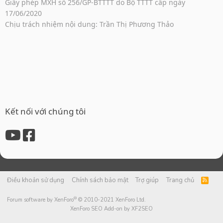
Giấy phép MXH số 256/GP-BTTTT do Bộ TTTT cấp ngày
17/06/2020
Chịu trách nhiệm nội dung: Trần Thị Phương Thảo
Kết nối với chúng tôi
Điều khoản sử dụng
Chính sách bảo mật
Trợ giúp
Trang chủ
R
S
S
®
Forum software by XenForo
© 2010-2021 XenForo Ltd.
XenForo SEO Add-on by XF2SEO