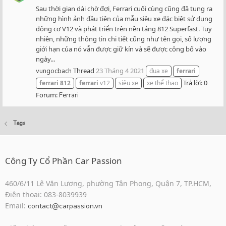
Sau thời gian dài chờ đợi, Ferrari cuối cùng cũng đã tung ra
những hình ảnh đầu tiên của mẫu siêu xe đặc biệt sử dụng
động cơ V12 và phát triển trên nền tảng 812 Superfast. Tuy
nhiên, những thông tin chi tiết cũng như tên gọi, số lượng
giới hạn của nó vẫn được giữ kín và sẽ được công bố vào
ngày...
Thread
23 Tháng 4 2021
vungocbach
đua xe
ferrari
Trả lời: 0
ferrari
812
ferrari
v12
siêu xe
xe thể thao
Forum:
Ferrari
Tags
Công Ty Cổ Phần Car Passion
460/6/11 Lê Văn Lương, phường Tân Phong, Quận 7, TP.HCM,
Điện thoại: 083-8039939
Email:
contact@carpassion.vn