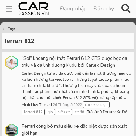
Đăng nhập
Đăng ký
Tags
ferrari 812
“Soi” khoang nội thất Ferrari 812 GTS được bọc da
trâu và da linh dương Kudu bởi Carlex Design
Carlex Design từ lâu đã được biết đến là một thương hiệu độ
xe luôn hướng tới việc tạo ra những tuyệt tác có phần khác
lạ, thậm chí là khá “dị”. Thương hiệu này vừa qua đã hoàn
thành tác phẩm mới nhất của mình chính là phối lại khoang
nội thất cho một chiếc Ferrari 812 GTS. Việc nâng cấp nội...
Thread
26 Tháng 5 2022
Minh Huy
carlex design
Trả lời: 0
Forum:
ferrari
812
gts
siêu xe
xe độ
Xe Độ
Ferrari công bố mẫu siêu xe đặc biệt được sản xuất
giới hạn