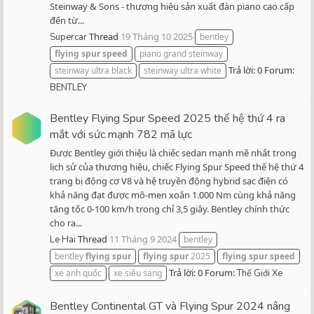
Steinway & Sons - thương hiệu sản xuất đàn piano cao cấp
đến từ...
Thread
19 Tháng 10 2025
Supercar
bentley
flying
spur
speed
piano grand steinway
Trả lời: 0
Forum:
steinway ultra black
steinway ultra white
BENTLEY
Bentley Flying Spur Speed 2025 thế hệ thứ 4 ra
mắt với sức mạnh 782 mã lực
Được Bentley giới thiệu là chiếc sedan mạnh mẽ nhất trong
lịch sử của thương hiệu, chiếc Flying Spur Speed thế hệ thứ 4
trang bị động cơ V8 và hệ truyền động hybrid sạc điện có
khả năng đạt được mô-men xoắn 1.000 Nm cùng khả năng
tăng tốc 0-100 km/h trong chỉ 3,5 giây. Bentley chính thức
cho ra...
Thread
11 Tháng 9 2024
Le Hai
bentley
bentley
flying
spur
flying
spur
2025
flying
spur
speed
Trả lời: 0
Forum:
xe anh quốc
xe siêu sang
Thế Giới Xe
Bentley Continental GT và Flying Spur 2024 nâng