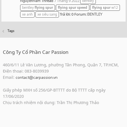
Thread
7 Tháng 9 2022
NguyenNam
bentley
bentley
flying
spur
flying
spur
speed
flying
spur
w12
Trả lời: 0
Forum:
xe anh
xe siêu sang
BENTLEY
Tags
Công Ty Cổ Phần Car Passion
460/6/11 Lê Văn Lương, phường Tân Phong, Quận 7, TP.HCM,
Điện thoại: 083-8039939
Email:
contact@carpassion.vn
Giấy phép MXH số 256/GP-BTTTT do Bộ TTTT cấp ngày
17/06/2020
Chịu trách nhiệm nội dung: Trần Thị Phương Thảo