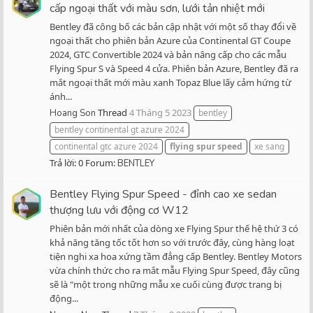
cấp ngoại thất với màu sơn, lưới tản nhiệt mới
Bentley đã công bố các bản cập nhật với một số thay đổi về
ngoại thất cho phiên bản Azure của Continental GT Coupe
2024, GTC Convertible 2024 và bản nâng cấp cho các mẫu
Flying Spur S và Speed 4 cửa. Phiên bản Azure, Bentley đã ra
mắt ngoại thất mới màu xanh Topaz Blue lấy cảm hứng từ
ánh...
Thread
4 Tháng 5 2023
Hoang Son
bentley
bentley continental gt azure 2024
continental gtc azure 2024
flying
spur
speed
xe sang
Trả lời: 0
Forum:
BENTLEY
Bentley Flying Spur Speed - đỉnh cao xe sedan
thượng lưu với động cơ W12
Phiên bản mới nhất của dòng xe Flying Spur thế hệ thứ 3 có
khả năng tăng tốc tốt hơn so với trước đây, cùng hàng loạt
tiện nghi xa hoa xứng tầm đẳng cấp Bentley. Bentley Motors
vừa chính thức cho ra mắt mẫu Flying Spur Speed, đây cũng
sẽ là "một trong những mẫu xe cuối cùng được trang bị
động...