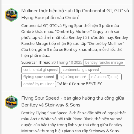
Mulliner thực hiện bộ sưu tập Continental GT, GTC và
Flying Spur phối màu Ombré
Continental GT, GTC và Flying Spur thể hiện 3 phối màu
Ombré khác nhau. “Ombré by Mulliner” là quy trình sơn
phức tạp và tỉ mỉ nhất của Bentley từ trước đến nay. Bentley
Rancho Mirage tiếp nhận Bộ sưu tập “Ombré by Mulliner”
đầu tiên, gồm 3 mẫu xe Bentley khác nhau, mỗi chiếc thể
hiện phối màu...
Thread
30 Tháng 10 2025
Supercar
bentley rancho mirage
continental gt
speed
continental gtc
speed
flying
spur
speed
hiệu ứng ombré
màu sơn đặc biệt
Trả lời: 0
Forum:
ombré by mulliner
BENTLEY
Flying Spur Speed - bản giao hưởng thủ công giữa
Bentley và Steinway & Sons
Bentley Flying Spur Speed là chiếc xe đặc biệt có ngoại thất
màu Arctic White và nội thất Piano Black, thể hiện sự hoà
quyện của bậc thầy trong lĩnh vực thủ công giữa Bentley
Motors và thương hiệu piano cao cấp Steinway & Sons.