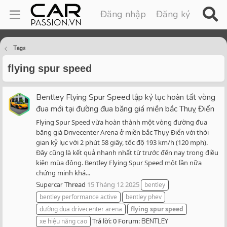
Đăng nhập
Đăng ký
Tags
flying spur speed
Bentley Flying Spur Speed lập kỷ lục hoàn tất vòng
đua mới tại đường đua băng giá miền bắc Thuỵ Điển
Flying Spur Speed vừa hoàn thành một vòng đường đua
băng giá Drivecenter Arena ở miền bắc Thụy Điển với thời
gian kỷ lục với 2 phút 58 giây, tốc độ 193 km/h (120 mph).
Đây cũng là kết quả nhanh nhất từ trước đến nay trong điều
kiện mùa đông. Bentley Flying Spur Speed một lần nữa
chứng minh khả...
Thread
15 Tháng 12 2025
Supercar
bentley
bentley performance active
bentley phev
đường đua drivecenter arena
flying
spur
speed
Trả lời: 0
Forum:
xe hiệu năng cao
BENTLEY