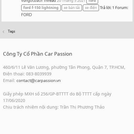
Thread
20 Tháng 5 2021
vungocbach
ford
Trả lời: 1
Forum:
ford
f-150
lightning
xe bán tải
xe điện
FORD
Tags
Công Ty Cổ Phần Car Passion
460/6/11 Lê Văn Lương, phường Tân Phong, Quận 7, TP.HCM,
Điện thoại: 083-8039939
Email:
contact@carpassion.vn
Giấy phép MXH số 256/GP-BTTTT do Bộ TTTT cấp ngày
17/06/2020
Chịu trách nhiệm nội dung: Trần Thị Phương Thảo