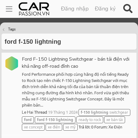
Đăng nhập
Đăng ký
Tags
ford f-150 lightning
Ford F-150 Lightning Switchgear - bán tải điện với
khả năng off-road đỉnh cao
Ford Performance phối hợp cùng hãng độ nổi tiếng Ready
to Rock tạo nên chiếc F-150 Lightning Switchgear với mục
đích trình diễn khả năng tối đa của bán tải thuần điện trên
những cung đường địa hình khó nhằn. Ford vừa giới thiệu
mẫu xe F-150 Lightning Switchgear Concept. Đây là một
phiên bản...
Thread
19 Tháng 1 2024
Le Hai
f-150
lightning
switchgear
ford
ford
f-150
lightning
ready to rock
xe bán tải
Trả lời: 0
Forum:
xe concept
xe điện
xe mỹ
Xe Điện