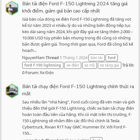
Bán tải điện Ford F-150 Lightning 2024 tăng giá
khởi điểm, giảm giá bản cao cấp nhất
Giá bán của dòng xe điện Ford F-150 Lightning đã tăng vọt
kể từ năm 2023 vì nhiều lý do và những biến động tiếp tục
kéo dài sang năm 2024, khi giờ đây giá xe tăng thêm 2.000 –
10.000 USD tùy phiên bản nhưng trong đó cũng có những
bản được giảm giá. Trong thời gian qua, Ford đã công bố kế
hoạch...
Thread
5 Tháng 1 2024
NguyenNam
bán tải
ford
Trả lời:
ford
f-150
lightning
xe điện
xe mỹ
xe tăng giá
0
Forum:
Xe Điện
Bán tải chạy điện Ford F-150 Lightning chính thức ra
mắt
Sau nhiều lần “nhá hàng”, Ford cuối cùng đã vén màn và giới
thiệu đến thế giới F-150 Lightning, chiếc xe bán tải chạy điện
hoàn toàn đầu tiên của hãng. Khi có mặt trên thị trường, F-
150 Lightning sẽ nhắm đến các đối thủ chính là Tesla
Cybertruck, Rivian R1T hay GMC Hummer EV. Với Ford F-
150...