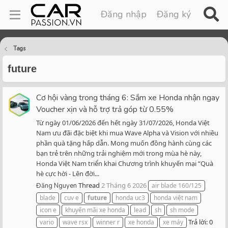
Đăng nhập
Đăng ký
Tags
future
Cơ hội vàng trong tháng 6: Sắm xe Honda nhận ngay
Voucher xịn và hỗ trợ trả góp từ 0.55%
Từ ngày 01/06/2026 đến hết ngày 31/07/2026, Honda Việt
Nam ưu đãi đặc biệt khi mua Wave Alpha và Vision với nhiều
phần quà tặng hấp dẫn. Mong muốn đồng hành cùng các
bạn trẻ trên những trải nghiệm mới trong mùa hè này,
Honda Việt Nam triển khai Chương trình khuyến mại “Quà
hè cực hời - Lên đời...
Thread
2 Tháng 6 2026
Đăng Nguyen
air blade 160/125
blade
cuv e
future
honda uc3
honda việt nam
icon e
khuyến mãi xe honda
lead
sh
sh mode
Trả lời: 0
vario
wave rsx
winner r
xe honda
xe máy