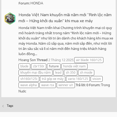
Forum:
HONDA
Honda Việt Nam khuyến mãi năm mới “Rinh lộc năm
mới – Hứng khởi du xuân” khi mua xe máy
Honda Việt Nam triển khai Chương trình khuyến mại có quy
mô hoành tráng nhất trong năm “Rinh lộc năm mới – Hứng
khởi du xuân” như lời tri ân dành cho khách hàng khi mua xe
máy Honda. Năm cũ sắp qua, năm mới sắp đến, như một lời
tri ân sâu sắc và lì xì năm mới đến hàng triệu khách hàng
luôn đồng...
Thread
2 Tháng 12 2025
Hoang Son
air blade 160/125
blade
cbr150r
future
honda việt nam
khuyến mại đầu năm
lead
sh 350
sh mode
sh160i/125i
trả góp xe máy
vario 160/125
vision
Trả lời: 0
Forum:
wave alpha
wave rsx
winner x/r
Trong
Nước
Tags