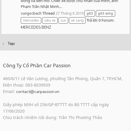
bóng và đen mờ. Chiếc xe được chủ nhân của mình, anh
Phạm Trần Nhật Minh...
Thread
27 Tháng 6 2019
vungocbach
g63
g63
amg
Trả lời: 0
Forum:
mercedes
siêu xe
suv
xe sang
MERCEDES BENZ
Tags
Công Ty Cổ Phần Car Passion
460/6/11 Lê Văn Lương, phường Tân Phong, Quận 7, TP.HCM,
Điện thoại: 083-8039939
Email:
contact@carpassion.vn
Giấy phép MXH số 256/GP-BTTTT do Bộ TTTT cấp ngày
17/06/2020
Chịu trách nhiệm nội dung: Trần Thị Phương Thảo