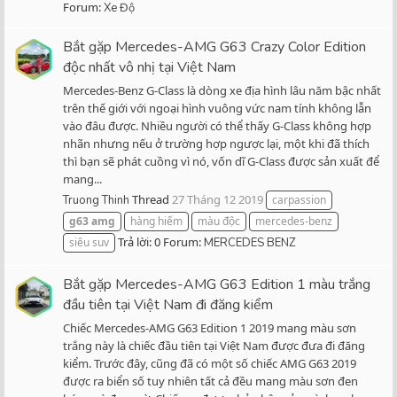
Forum:
Xe Độ
Bắt gặp Mercedes-AMG G63 Crazy Color Edition
độc nhất vô nhị tại Việt Nam
Mercedes-Benz G-Class là dòng xe địa hình lâu năm bậc nhất
trên thế giới với ngoại hình vuông vức nam tính không lẫn
vào đâu được. Nhiều người có thể thấy G-Class không hợp
nhãn nhưng nếu ở trường hợp ngược lại, một khi đã thích
thì bạn sẽ phát cuồng vì nó, vốn dĩ G-Class được sản xuất để
mang...
Thread
27 Tháng 12 2019
Truong Thinh
carpassion
g63
amg
hàng hiếm
màu độc
mercedes-benz
Trả lời: 0
Forum:
siêu suv
MERCEDES BENZ
Bắt gặp Mercedes-AMG G63 Edition 1 màu trắng
đầu tiên tại Việt Nam đi đăng kiểm
Chiếc Mercedes-AMG G63 Edition 1 2019 mang màu sơn
trắng này là chiếc đầu tiên tại Việt Nam được đưa đi đăng
kiểm. Trước đây, cũng đã có một số chiếc AMG G63 2019
được ra biển số tuy nhiên tất cả đều mang màu sơn đen