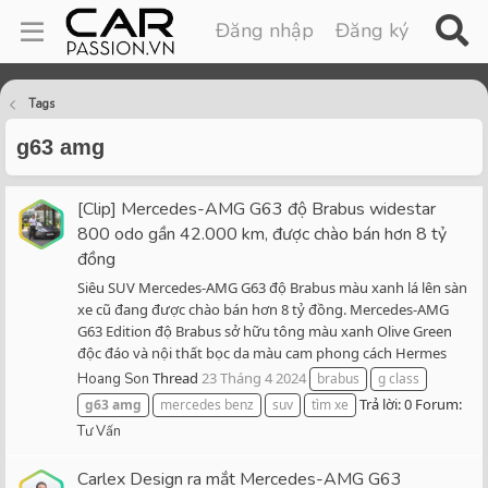
Đăng nhập
Đăng ký
Tags
g63 amg
[Clip] Mercedes-AMG G63 độ Brabus widestar
800 odo gần 42.000 km, được chào bán hơn 8 tỷ
đồng
Siêu SUV Mercedes-AMG G63 độ Brabus màu xanh lá lên sàn
xe cũ đang được chào bán hơn 8 tỷ đồng. Mercedes-AMG
G63 Edition độ Brabus sở hữu tông màu xanh Olive Green
độc đáo và nội thất bọc da màu cam phong cách Hermes
Thread
23 Tháng 4 2024
Hoang Son
brabus
g class
Trả lời: 0
Forum:
g63
amg
mercedes benz
suv
tìm xe
Tư Vấn
Carlex Design ra mắt Mercedes-AMG G63