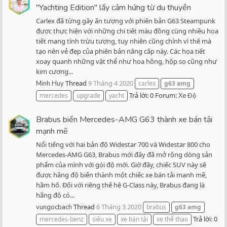
"Yachting Edition" lấy cảm hứng từ du thuyền
Carlex đã từng gây ấn tượng với phiên bản G63 Steampunk
được thực hiện với những chi tiết màu đồng cùng nhiều họa
tiết mang tính trừu tượng, tuy nhiên cũng chính vì thế mà
tạo nên vẻ đẹp của phiên bản nâng cấp này. Các họa tiết
xoay quanh những vật thể như hoa hồng, hộp sọ cũng như
kim cương...
Thread
9 Tháng 4 2020
Minh Huy
carlex
g63
amg
Trả lời: 0
Forum:
mercedes
upgrade
yacht
Xe Độ
Brabus biến Mercedes-AMG G63 thành xe bán tải
mạnh mẽ
Nổi tiếng với hai bản độ Widestar 700 và Widestar 800 cho
Mercedes-AMG G63, Brabus mới đây đã mở rộng dòng sản
phẩm của mình với gói độ mới. Giờ đây, chiếc SUV này sẽ
được hãng độ biến thành một chiếc xe bán tải mạnh mẽ,
hầm hố. Đối với riêng thế hệ G-Class này, Brabus đang là
hãng độ có...
Thread
6 Tháng 3 2020
vungocbach
brabus
g63
amg
Trả lời: 0
mercedes-benz
siêu xe
xe bán tải
xe thể thao