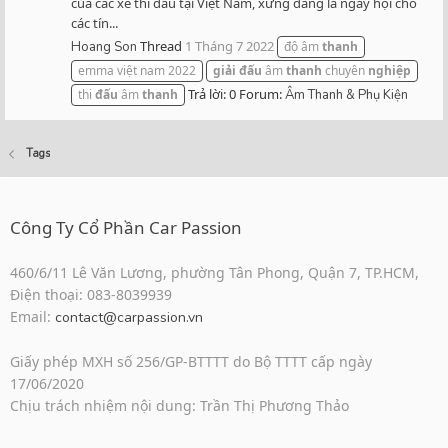
của các xe thi đấu tại Việt Nam, xứng đáng là ngày hội cho
các tín...
Thread
1 Tháng 7 2022
Hoang Son
độ âm
thanh
emma việt nam 2022
giải
đấu
âm
thanh
chuyên
nghiệp
Trả lời: 0
Forum:
thi
đấu
âm
thanh
Âm Thanh & Phụ Kiện
Tags
Công Ty Cổ Phần Car Passion
460/6/11 Lê Văn Lương, phường Tân Phong, Quận 7, TP.HCM,
Điện thoại: 083-8039939
Email:
contact@carpassion.vn
Giấy phép MXH số 256/GP-BTTTT do Bộ TTTT cấp ngày
17/06/2020
Chịu trách nhiệm nội dung: Trần Thị Phương Thảo