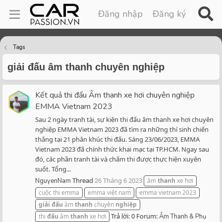
Đăng nhập
Đăng ký
Tags
giải đấu âm thanh chuyên nghiệp
Kết quả thi đấu Âm thanh xe hơi chuyên nghiệp
EMMA Vietnam 2023
Sau 2 ngày tranh tài, sự kiện thi đấu âm thanh xe hơi chuyên
nghiệp EMMA Vietnam 2023 đã tìm ra những thí sinh chiến
thắng tại 21 phân khúc thi đấu. Sáng 23/06/2023, EMMA
Vietnam 2023 đã chính thức khai mạc tại TP.HCM. Ngay sau
đó, các phần tranh tài và chấm thi được thực hiện xuyên
suốt. Tổng...
Thread
26 Tháng 6 2023
NguyenNam
âm
thanh
xe hơi
cuộc thi emma
emma việt nam
emma vietnam 2023
giải
đấu
âm
thanh
chuyên
nghiệp
Trả lời: 0
Forum:
thi
đấu
âm
thanh
xe hơi
Âm Thanh & Phụ