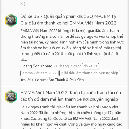
Kiện
Độ xe 3S - Quán quân phân khúc SQ M-OEM tại
Giải đấu âm thanh xe hơi EMMA Việt Nam 2022
EMMA Việt Nam 2022 không chỉ là một giải đấu âm thanh
thông thường mà còn là nơi để các garage và workshop thể
hiện tài nghệ, kỹ năng, kinh nghiệm của mình trong lĩnh vực
âm thanh xe hơi. Độ xe 3S là xưởng độ xe hơi có mặt tại thị
trường Việt từ năm 2016, xuất phát từ lĩnh vực nội thất ô
tô...
Thread
21 Tháng 7 2022
Hoang Son
độ xe 3s
emma việt nam 2022
giải
đấu
âm
thanh
chuyên
nghiệp
Trả lời: 0
Forum:
Âm Thanh & Phụ Kiện
EMMA Việt Nam 2022: Khép lại cuộc tranh tài của
các tín đồ đam mê âm thanh xe hơi chuyên nghiệp
Sau 2 ngày tranh tài, giải đấu âm thanh xe hơi EMMA Việt
Nam 2022 đã tìm ra những thí sinh chiến thắng tại 17 phân
khúc. Các trọng tài Quốc tế tại EMMA Việt Nam 2022 dành
nhiều lời khen ngợi về chất lượng và quy mô ngày càng cao