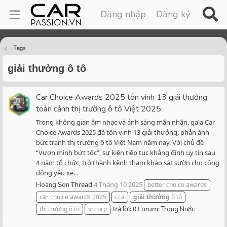
Đăng nhập
Đăng ký
Tags
giải thưởng ô tô
Car Choice Awards 2025 tôn vinh 13 giải thưởng
toàn cảnh thị trường ô tô Việt 2025
Trong không gian âm nhạc và ánh sáng mãn nhãn, gala Car
Choice Awards 2025 đã tôn vinh 13 giải thưởng, phản ánh
bức tranh thị trường ô tô Việt Nam năm nay. Với chủ đề
“Vươn mình bứt tốc”, sự kiện tiếp tục khẳng định uy tín sau
4 năm tổ chức, trở thành kênh tham khảo sát sườn cho cộng
đồng yêu xe...
Thread
4 Tháng 10 2025
Hoang Son
better choice awards
car choice awards 2025
cca
giải
thưởng
ô tô
Trả lời: 0
Forum:
thị trường ô tô
vccorp
Trong Nước