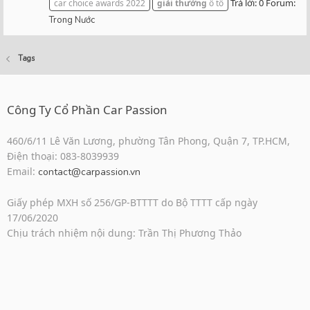
Trả lời: 0
Forum:
car choice awards 2022
giải
thưởng
ô tô
Trong Nước
Tags
Công Ty Cổ Phần Car Passion
460/6/11 Lê Văn Lương, phường Tân Phong, Quận 7, TP.HCM,
Điện thoại: 083-8039939
Email:
contact@carpassion.vn
Giấy phép MXH số 256/GP-BTTTT do Bộ TTTT cấp ngày
17/06/2020
Chịu trách nhiệm nội dung: Trần Thị Phương Thảo