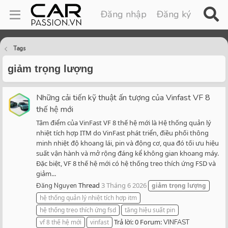
Đăng nhập
Đăng ký
Tags
giảm trọng lượng
Những cải tiến kỹ thuật ấn tượng của Vinfast VF 8
thế hệ mới
Tâm điểm của VinFast VF 8 thế hệ mới là Hệ thống quản lý
nhiệt tích hợp ITM do VinFast phát triển, điều phối thông
minh nhiệt độ khoang lái, pin và động cơ, qua đó tối ưu hiệu
suất vận hành và mở rộng đáng kể không gian khoang máy.
Đặc biệt, VF 8 thế hệ mới có hệ thống treo thích ứng FSD và
giảm...
Thread
3 Tháng 6 2026
Đăng Nguyen
giảm
trọng
lượng
hệ thống quản lý nhiệt tích hợp itm
hệ thống treo thích ứng fsd
tăng hiệu suất pin
Trả lời: 0
Forum:
vf 8 thế hệ mới
vinfast
VINFAST