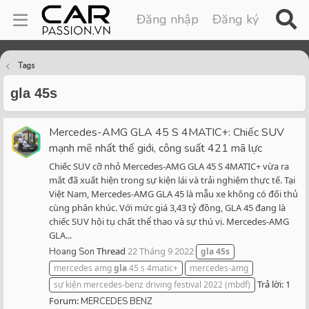
Đăng nhập
Đăng ký
Tags
gla 45s
Mercedes-AMG GLA 45 S 4MATIC+: Chiếc SUV
mạnh mẽ nhất thế giới, công suất 421 mã lực
Chiếc SUV cỡ nhỏ Mercedes-AMG GLA 45 S 4MATIC+ vừa ra
mắt đã xuất hiện trong sự kiện lái và trải nghiệm thực tế. Tại
Việt Nam, Mercedes-AMG GLA 45 là mẫu xe không có đối thủ
cùng phân khúc. Với mức giá 3,43 tỷ đồng, GLA 45 đang là
chiếc SUV hội tụ chất thể thao và sự thú vị. Mercedes-AMG
GLA...
Thread
22 Tháng 9 2022
Hoang Son
gla
45s
mercedes amg
gla
45 s 4matic+
mercedes-amg
Trả lời: 1
sự kiện mercedes-benz driving festival 2022 (mbdf)
Forum:
MERCEDES BENZ