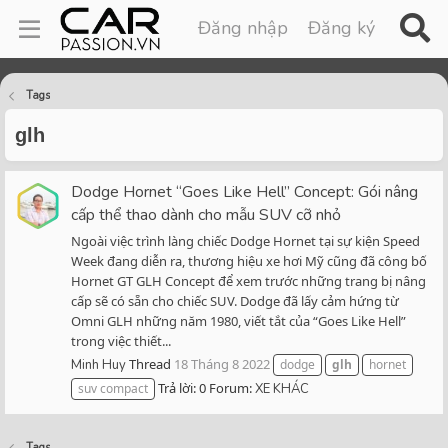
Đăng nhập
Đăng ký
Tags
glh
Dodge Hornet “Goes Like Hell” Concept: Gói nâng
cấp thể thao dành cho mẫu SUV cỡ nhỏ
Ngoài việc trình làng chiếc Dodge Hornet tại sự kiện Speed
Week đang diễn ra, thương hiệu xe hơi Mỹ cũng đã công bố
Hornet GT GLH Concept để xem trước những trang bị nâng
cấp sẽ có sẵn cho chiếc SUV. Dodge đã lấy cảm hứng từ
Omni GLH những năm 1980, viết tắt của “Goes Like Hell”
trong việc thiết...
Thread
18 Tháng 8 2022
Minh Huy
dodge
glh
hornet
Trả lời: 0
Forum:
suv compact
XE KHÁC
Tags