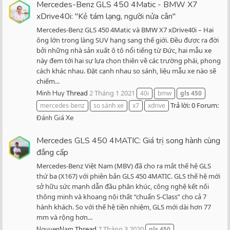
Mercedes-Benz GLS 450 4Matic - BMW X7
xDrive40i: "Kẻ tám lạng, người nửa cân"
Mercedes-Benz GLS 450 4Matic và BMW X7 xDrive40i – Hai
ông lớn trong làng SUV hạng sang thế giới. Đều được ra đời
bởi những nhà sản xuất ô tô nổi tiếng từ Đức, hai mẫu xe
này đem tới hai sự lựa chọn thiên về các trường phái, phong
cách khác nhau. Đặt cạnh nhau so sánh, liệu mẫu xe nào sẽ
chiếm...
Thread
2 Tháng 1 2021
Minh Huy
40i
bmw
gls
450
Trả lời: 0
Forum:
mercedes-benz
so sánh xe
x7
xdrive
Đánh Giá Xe
Mercedes GLS 450 4MATIC: Giá trị song hành cùng
đẳng cấp
Mercedes-Benz Việt Nam (MBV) đã cho ra mắt thế hệ GLS
thứ ba (X167) với phiên bản GLS 450 4MATIC. GLS thế hệ mới
sở hữu sức mạnh dẫn đầu phân khúc, công nghệ kết nối
thông minh và khoang nội thất “chuẩn S-Class” cho cả 7
hành khách. So với thế hệ tiền nhiệm, GLS mới dài hơn 77
mm và rộng hơn...
Thread
7 Tháng 3 2020
NguyenNam
gls
450