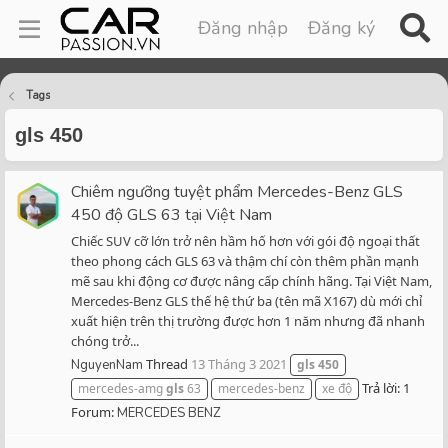
Đăng nhập
Đăng ký
Tags
gls 450
Chiêm ngưỡng tuyệt phẩm Mercedes-Benz GLS
450 độ GLS 63 tại Việt Nam
Chiếc SUV cỡ lớn trở nên hầm hố hơn với gói độ ngoại thất
theo phong cách GLS 63 và thậm chí còn thêm phần mạnh
mẽ sau khi động cơ được nâng cấp chính hãng. Tại Việt Nam,
Mercedes-Benz GLS thế hệ thứ ba (tên mã X167) dù mới chỉ
xuất hiện trên thị trường được hơn 1 năm nhưng đã nhanh
chóng trở...
Thread
13 Tháng 3 2021
NguyenNam
gls
450
Trả lời: 1
mercedes-amg
gls
63
mercedes-benz
xe độ
Forum:
MERCEDES BENZ