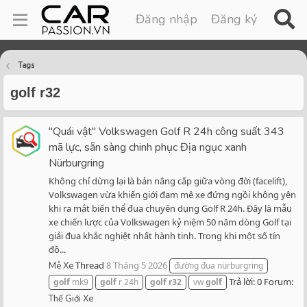
Đăng nhập
Đăng ký
Tags
golf r32
"Quái vật" Volkswagen Golf R 24h công suất 343
mã lực, sẵn sàng chinh phục Địa ngục xanh
Nürburgring
Không chỉ dừng lại là bản nâng cấp giữa vòng đời (facelift),
Volkswagen vừa khiến giới đam mê xe đứng ngồi không yên
khi ra mắt biến thể đua chuyên dụng Golf R 24h. Đây là mẫu
xe chiến lược của Volkswagen kỷ niệm 50 năm dòng Golf tại
giải đua khắc nghiệt nhất hành tinh. Trong khi một số tín
đồ...
Thread
8 Tháng 5 2026
Mê Xe
đường đua nürburgring
Trả lời: 0
Forum:
golf
mk9
golf
r 24h
golf
r32
vw
golf
Thế Giới Xe